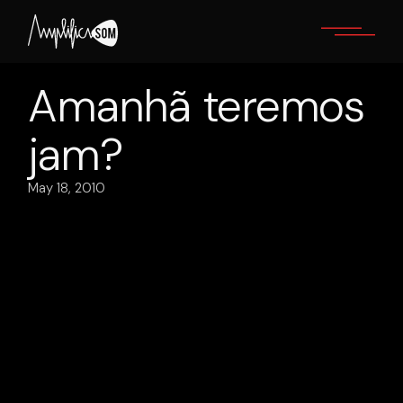
Skip
to
the
content
Amanhã teremos
jam?
May 18, 2010