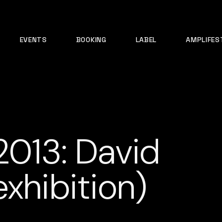
EVENTS
BOOKING
LABEL
AMPLIFES
2013: David
xhibition)