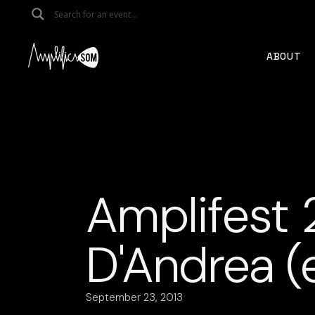
Skip
to
the
content
ABOUT
Amplifest 
D'Andrea (e
September 23, 2013