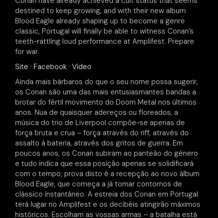
Conan have already achieved a cult status that seems
destined to keep growing, and with their new album
Blood Eagle already shaping up to become a genre
classic, Portugal will finally be able to witness Conan’s
teeth-rattling loud performance at Amplifest. Prepare
for war.
Site
·
Facebook
·
Video
Ainda mais bárbaros do que o seu nome possa sugerir,
os Conan são uma das mais entusiasmantes bandas a
brotar do fértil movimento do Doom Metal nos últimos
anos. Nua de quaisquer adereços ou floreados, a
música do trio de Liverpool compõe-se apenas de
força bruta e crua – força através do riff, através do
assalto à bateria, através dos gritos de guerra. Em
poucos anos, os Conan subiram ao panteão do género
e tudo indica que essa posição apenas se solidificará
com o tempo; prova disto é a recepção ao novo álbum
Blood Eagle, que começa a já tomar contornos de
clássico instantâneo. A estreia dos Conan em Portugal
terá lugar no Amplifest e os decibéis atingirão máximos
históricos. Escolham as vossas armas – a batalha está