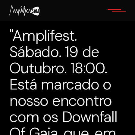
Skip
to
the
content
"Amplifest.
Sábado. 19 de
Outubro. 18:00.
Está marcado o
nosso encontro
com os Downfall
Of Gaia, que, em