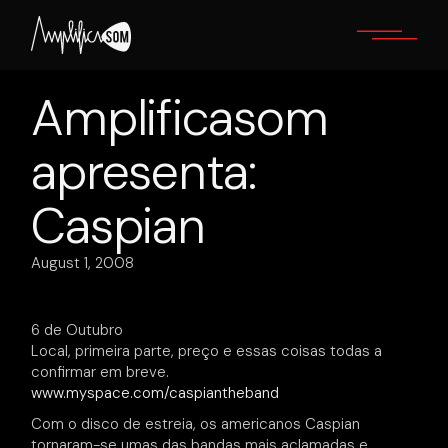
Skip
to
the
content
Amplificasom
apresenta:
Caspian
August 1, 2008
6 de Outubro
Local, primeira parte, preço e essas coisas todas a
confirmar em breve.
www.myspace.com/caspiantheband
Com o disco de estreia, os americanos Caspian
tornaram-se umas das bandas mais aclamadas e