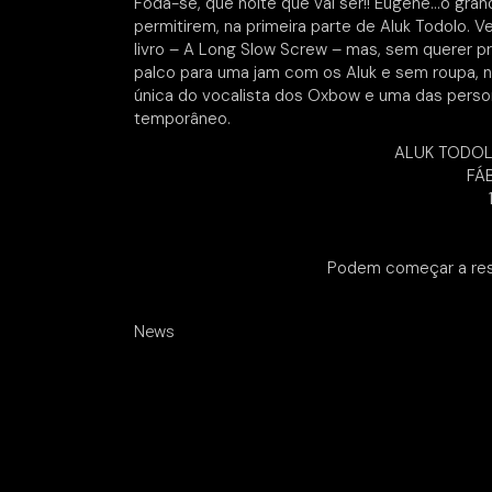
Foda-se, que noite que vai ser!! Eugene…o gran
permitirem, na primeira parte de Aluk Todolo. 
livro – A Long Slow Screw – mas, sem querer p
palco para uma jam com os Aluk e sem roupa, n
única do vocalista dos Oxbow e uma das person
temporâneo.
ALUK TODOL
FÁ
Podem começar a res
News