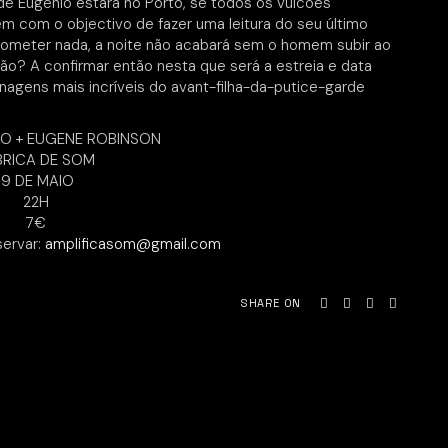
de Eugénio estará no Porto, se todos os vulcões
Vem com o objectivo de fazer uma leitura do seu último
rometer nada, a noite não acabará sem o homem subir ao
ão? A confirmar então nesta que será a estreia e data
agens mais incríveis do avant-filha-da-putice-garde
O + EUGENE ROBINSON
BRICA DE SOM
19 DE MAIO
22H
7€
ervar:
amplificasom@gmail.com
SHARE ON