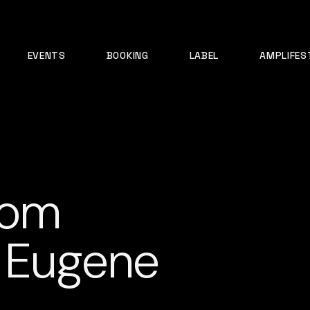
EVENTS
BOOKING
LABEL
AMPLIFES
som
: Eugene