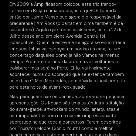
Em 2009 a Amplificasom colocou este trio franco-
italiano em Braga numa produção da juB09 liderada
então por Jaime Manso que agora é o responsável da
bracarense I Am Rock (o cartaz em cima também é da
sua autoria). Aquilo que todos assistimos, no dia 22 de
Julho desse ano, em plena Avenida Central foi
indescrítivel. Quem lá esteve e se agora se encontrar a
ler estas linhas vai esboçar um sorriso na cara, foi um
concertaço daqueles como já não víamos há imenso
tempo. Prometemo-nos: da próxima vez voltamos a
colaborar mas será no Porto. Ei-lo, vai finalmente
acontecer numa colaboração que se extende também
ao mítico O Meu Mercedes, sem dúvida o local perfeito
para esta noite de avant-rock suado.
Mas, para quem não os conhece, aqui vai uma pequena
apresentação: Os Rouge são uma autêntica instituição
do avant-garde, art-rockers do mundo, anarquistas e
anti-imperialistas com uma carreira impressionante
sobretudo no que toca a concertos. Foram descritos
por Thurston Moore (Sonic Youth) como a melhor
banda europeia e este concerto que faz parte duma