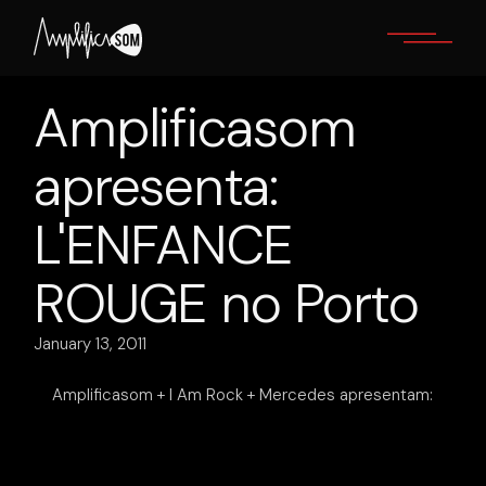
Skip
to
the
content
Amplificasom
apresenta:
L'ENFANCE
ROUGE no Porto
January 13, 2011
Amplificasom + I Am Rock + Mercedes apresentam: