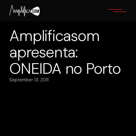
Skip
to
the
content
Amplificasom
apresenta:
ONEIDA no Porto
September 13, 2011