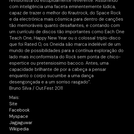
revisionista ou estupidamente reverente. Assumindo
com inteligência uma faceta eminentemente lúdica,
capaz de trazer o melhor do Krautrock, do Space Rock
e da electrónica mais cósmica para dentro de canções
tão memoráveis quanto desafiantes, e contando com
um currículo de discos tão importantes como Each One
Teach One, Happy New Year ou o colossal triplo-disco
que foi Rated O, os Oneida são marca indelével de um
mundo de possibilidades para a contínua exploração do
lado mais inconformista do Rock sem ponta de chico-
espertice ou pretensiosimo bacoco. Antes, uma
capacidade brilhante de por a cabeça a pensar
enquanto o corpo sucumbe a uma dança
desengonçada e a um sorriso rasgado”.
Bruno Silva / Out.Fest 2011
Mais:
Site
Facebook
Myspace
Jagjaguwar
Wikipedia