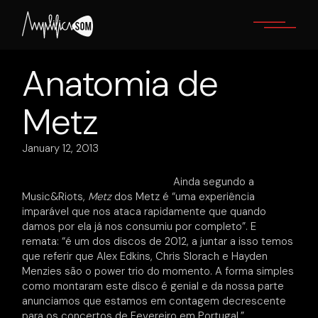
Skip
to
the
content
Anatomia de
Metz
January 12, 2013
Ainda segundo a
Music&Riots,
Metz
dos Metz é “uma experiência
imparável que nos ataca rapidamente que quando
damos por ela já nos consumiu por completo”. E
remata: “é um dos discos de 2012, a juntar a isso temos
que referir que Alex Edkins, Chris Slorach e Hayden
Menzies são o power trio do momento. A forma simples
como montaram este disco é genial e da nossa parte
anunciamos que estamos em contagem decrescente
para os concertos de Fevereiro em Portugal.”