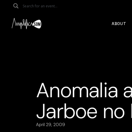
Skip
to
the
content
ABOUT
Anomalia a
Jarboe no P
April 29, 2009