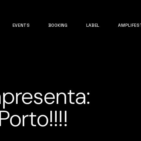
EVENTS
BOOKING
LABEL
AMPLIFES
presenta:
orto!!!!