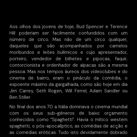
Aos olhos dos jovens de hoje, Bud Spencer e Terence
Hill poderiam ser facilmente confundidos com um
número de circo. Mas não de um circo qualquer,
daqueles que são acompanhados por camelos
moribundos e leões bulímicos e cujo apresentador,
porteiro, vendedor de bilhetes e pipocas, faquir,
contorcionista e ordenhador de alpacas são a mesma
pessoa. Mas nos tempos áureos dos videoclubes e do
cinema de bairro, eram o pináculo da comédia, o
expoente máximo da gargalhada, como são hoje em dia
Jim Carrey, Seth Rogen, Will Ferrel, Adam Sandler ou
Ben Stiller.
No final dos anos 70 a Itália dominava o cinema mundial
com os seus sub-géneros de baixo orçamento
conhecidos como “Spaghetti”. Havia o mítico western
spaghetti, o pós-apocalíptico, as comédias de acção e
as comédias eróticas. Tudo isto devidamente dobrado