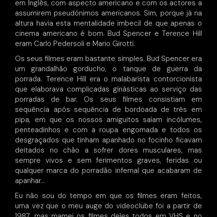
em Inglês, com aspecto americano e com os actores a
assumirem pseudónimos americanos. Sim, porque já na
altura havia esta mentalidade imbecil de que apenas o
cinema americano é bom. Bud Spencer e Terence Hill
eram Carlo Pedersoli e Mario Girotti.
Os seus filmes eram bastante simples. Bud Spencer era
um grandalhão gorducho, o tanque de guerra da
porrada. Terence Hill era o malabarista contorcionista
que elaborava complicadas ginásticas ao serviço das
porradas de bar. Os seus filmes consistiam em
sequência após sequência de bordoada de três em
pipa, em que os nossos amiguitos saíam incólumes,
penteadinhos e com a roupa engomada e todos os
desgraçados que tinham apanhado no focinho ficavam
deitados no chão a sofrer dores musculares, mas
sempre vivos e sem ferimentos graves, feridas ou
qualquer marca do porradão infernal que acabaram de
apanhar…
Eu não sou do tempo em que os filmes eram feitos,
uma vez que o meu auge do videoclube foi a partir de
1987, mas mamei os filmes deles todos em VHS e no