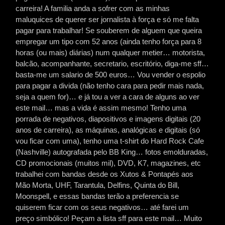
carreira! A familia anda a sofrer com as minhas
maluquices de querer ser jornalista à força e só me falta
pagar para trabalhar! Se souberem de alguem que queira
empregar um tipo com 52 anos (ainda tenho força para 8
horas (ou mais) diárias) num qualquer metier… motorista,
balcão, acompanhante, secretario, escritório, diga-me sff…
basta-me um salario de 500 euros… Vou vender o espolio
para pagar a divida (não tenho cara para pedir mais nada,
seja a quem for)… e já tou a ver a cara de alguns ao ver
este mail… mas a vida é assim mesmo!
Tenho uma
porrada de negativos, diapositivos e imagens digitais (20
anos de carreira), as máquinas, analógicas e digitais (só
vou ficar com uma), tenho uma t-shirt do Hard Rock Cafe
(Nashville) autografada pelo BB King… fotos emolduradas,
CD promocionais (muitos mil), DVD, K7, magazines, etc
trabalhei com bandas desde os Xutos & Pontapés aos
Mão Morta, UHF, Tarantula, Delfins, Quinta do Bill,
Moonspell, e essas bandas terão a preferencia se
quiserem ficar com os seus negativos… até farei um
preço simbólico! Peçam a lista sff para este mail… Muito