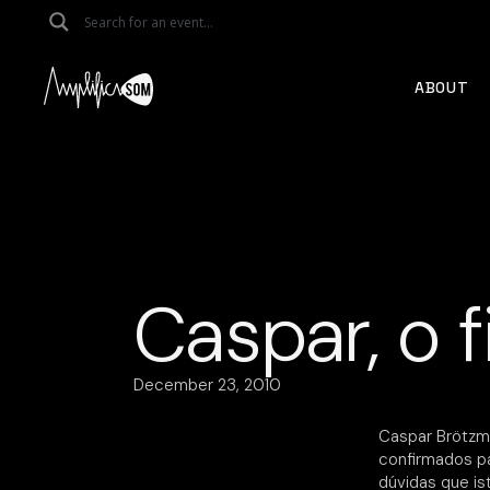
Skip
to
the
content
ABOUT
Caspar, o f
December 23, 2010
Caspar Brötzm
confirmados pa
dúvidas que is