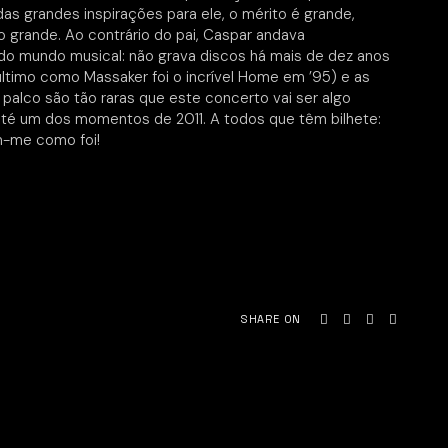
das grandes inspirações para ele, o mérito é grande,
rande. Ao contrário do pai, Caspar andava
do mundo musical: não grava discos há mais de dez anos
ltimo como Massaker foi o incrível Home em ’95) e as
palco são tão raras que este concerto vai ser algo
á até um dos momentos de 2011. A todos que têm bilhete:
-me como foi!
SHARE ON