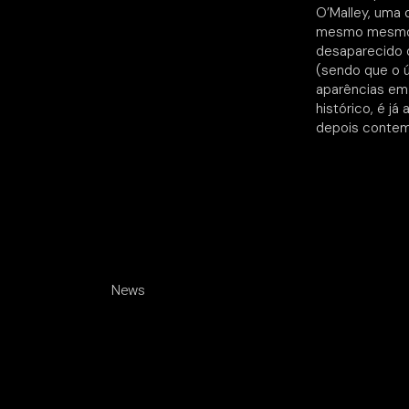
O’Malley, uma 
mesmo mesmo g
desaparecido 
(sendo que o ú
aparências em 
histórico, é j
depois contem
News