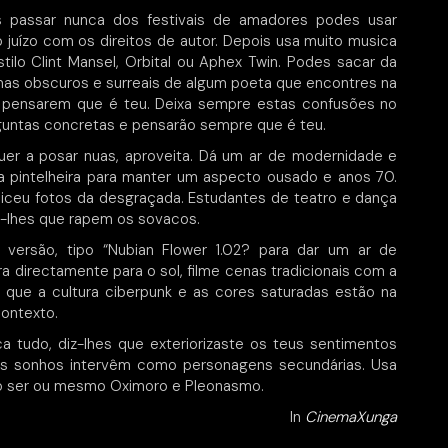
passar nunca dos festivais de amadores podes usar
 juízo com os direitos de autor. Depois usa muito musica
tilo Clint Mansel, Orbital ou Aphex Twin. Podes sacar da
as obscuros e surreais de algum poeta que encontres na
a pensarem que é teu. Deixa sempre estas confusões no
untas concretas e pensarão sempre que é teu.
er a posar nuas, aproveita. Dá um ar de modernidade e
 pintelheira para manter um aspecto ousado e anos 70.
o liceu fotos da desgraçada. Estudantes de teatro e dança
-lhes que rapem os sovacos.
 versão, tipo “Nubian Flower 1.02? para dar um ar de
a directamente para o sol, filme cenas tradicionais com a
e que a cultura ciberpunk e as cores saturadas estão na
contexto.
ca tudo, diz-lhes que exteriorizaste os teus sentimentos
os sonhos intervêm como personagens secundárias. Usa
do ser ou mesmo Oximoro e Pleonasmo.
In
CinemaXunga