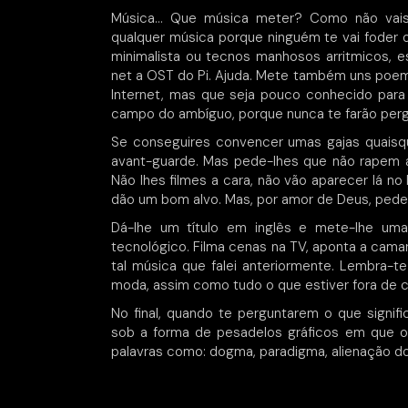
Música… Que música meter? Como não vais 
qualquer música porque ninguém te vai foder o
minimalista ou tecnos manhosos arritmicos, es
net a OST do Pi. Ajuda. Mete também uns poem
Internet, mas que seja pouco conhecido par
campo do ambíguo, porque nunca te farão perg
Se conseguires convencer umas gajas quaisqu
avant-guarde. Mas pede-lhes que não rapem a
Não lhes filmes a cara, não vão aparecer lá n
dão um bom alvo. Mas, por amor de Deus, pede
Dá-lhe um título em inglês e mete-lhe uma
tecnológico. Filma cenas na TV, aponta a camar
tal música que falei anteriormente. Lembra-t
moda, assim como tudo o que estiver fora de 
No final, quando te perguntarem o que signifi
sob a forma de pesadelos gráficos em que 
palavras como: dogma, paradigma, alienação 