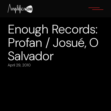
Skip
to
the
content
Enough Records:
Profan / Josué, O
Salvador
April 29, 2010