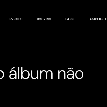
EVENTS
BOOKING
LABEL
AMPLIFES
o álbum não