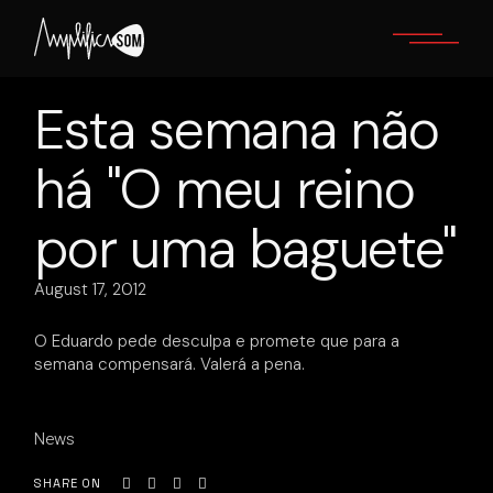
Skip
to
the
content
Esta semana não
há "O meu reino
por uma baguete"
August 17, 2012
O Eduardo pede desculpa e promete que para a
semana compensará. Valerá a pena.
News
SHARE ON