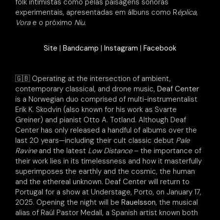
folk intimistas como pelas paisagens sonoras
experimentais, apresentadas em álbuns como R
éplica
,
Vora
e o próximo
Niu
.
Site
|
Bandcamp
|
Instagram
|
Facebook
🇬🇧 Operating at the intersection of ambient,
contemporary classical, and drone music,
Deaf Center
is a Norwegian duo comprised of multi-instrumentalist
Erik K. Skodvin (also known for his work as Svarte
Greiner) and pianist Otto A. Totland. Although Deaf
Center has only released a handful of albums over the
last 20 years—including their cult classic debut
Pale
Ravine
and the latest
Low Distance
– the importance of
their work lies in its timelessness and how it masterfully
superimposes the earthly and the cosmic, the human
and the ethereal unknown. Deaf Center will return to
Portugal for a show at Understage, Porto, on January 17,
2025. Opening the night will be
Rauelsson
, the musical
alias of Raúl Pastor Medall, a Spanish artist known both