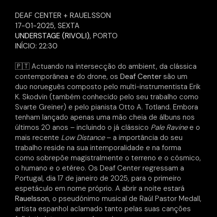
DEAF CENTER + RAUELSSON
17-01-2025, SEXTA
UNDERSTAGE (RIVOLI)
, PORTO
INÍCIO: 22:30
🇵🇹
Actuando na intersecção do ambient, da clássica
contemporânea e do drone, os
Deaf Center
são um
duo norueguês composto pelo multi-instrumentista Erik
K. Skodvin (também conhecido pelo seu trabalho como
Svarte Greiner) e pelo pianista Otto A. Totland. Embora
tenham lançado apenas uma mão cheia de álbuns nos
últimos 20 anos – incluindo o já clássico
Pale Ravine
e o
mais recente
Low Distance
– a importância do seu
trabalho reside na sua intemporalidade e na forma
como sobrepõe magistralmente o terreno e o cósmico,
o humano e o etéreo. Os Deaf Center regressam a
Portugal, dia 17 de janeiro de 2025, para o primeiro
espetáculo em nome próprio. A abrir a noite estará
Rauelsson
, o pseudónimo musical de Raúl Pastor Medall,
artista espanhol aclamado tanto pelas suas canções