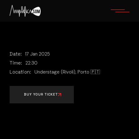
Skip
to
the
content
Date:
17
Jan
2025
Time:
22:30
Location:
Understage (Rivoli), Porto 🇵🇹
BUY YOUR TICKET