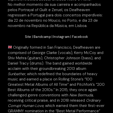
No melhor momento da sua carreira e acompanhados
pelos Portrayal of Guilt e Zeruel, os Deafheaven
regressam a Portugal para dois concertos imperdíveis:
dia 22 de novembro no Mouco, no Porto, e dia 23 de
novembro na República da Música, em Lisboa.
Site
|
Bandcamp
|
Instagram
|
Facebook
Originally formed in San Francisco, Deafheaven are
comprised of George Clarke (vocals), Kerry McCoy and
Shiv Mehra (guitars), Christopher Johnson (bass), and
Daniel Tracy (drums). The band gained worldwide
acclaim with their groundbreaking 2013 album
Sunbather
, which redefined the boundaries of heavy
music and earned a place on Rolling Stone’s “100
Greatest Metal Albums of All Time” and Pitchfork’s “200
Best Albums of the 2010s.” In 2015, they once again
challenged genre conventions with
New Bermuda
,
receiving critical praise, and in 2018 released
Ordinary
Corrupt Human Love
, which earned them their first-ever
GRAMMY nomination in the “Best Metal Performance”