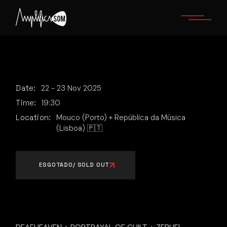
Skip
to
the
content
Date:
22
-
23
Nov
2025
Time:
19:30
Location:
Mouco (Porto) + República da Música
(Lisboa) 🇵🇹
ESGOTADO/ SOLD OUT