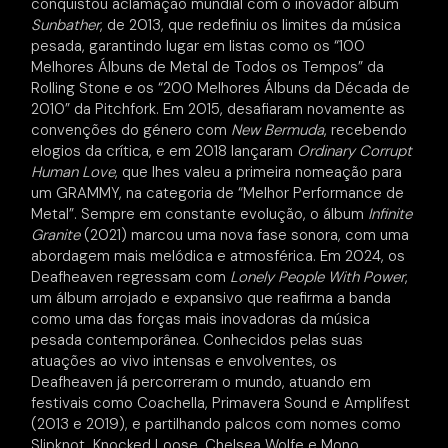
conquistou aclamação mundial com o inovador álbum
Sunbather
, de 2013, que redefiniu os limites da música
pesada, garantindo lugar em listas como os “100
Melhores Álbuns de Metal de Todos os Tempos” da
Rolling Stone e os “200 Melhores Álbuns da Década de
2010” da Pitchfork. Em 2015, desafiaram novamente as
convenções do género com
New Bermuda
, recebendo
elogios da crítica, e em 2018 lançaram
Ordinary Corrupt
Human Love
, que lhes valeu a primeira nomeação para
um GRAMMY, na categoria de “Melhor Performance de
Metal”. Sempre em constante evolução, o álbum
Infinite
Granite
(2021) marcou uma nova fase sonora, com uma
abordagem mais melódica e atmosférica. Em 2024, os
Deafheaven regressam com
Lonely People With Power
,
um álbum arrojado e expansivo que reafirma a banda
como uma das forças mais inovadoras da música
pesada contemporânea. Conhecidos pelas suas
atuações ao vivo intensas e envolventes, os
Deafheaven já percorreram o mundo, atuando em
festivais como Coachella, Primavera Sound e Amplifest
(2013 e 2019), e partilhando palcos com nomes como
Slipknot, Knocked Loose, Chelsea Wolfe e Mono.