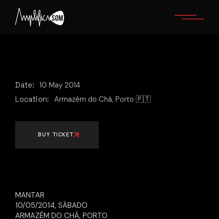
Skip
to
the
content
Date:
10
May
2014
Location:
Armazém do Chá, Porto 🇵🇹
BUY TICKET
MANTAR
10/05/2014, SÁBADO
ARMAZÉM DO CHÁ, PORTO