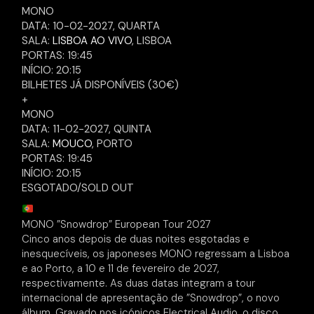
MONO
DATA: 10-02-2027, QUARTA
SALA:
LISBOA AO VIVO
, LISBOA
PORTAS: 19:45
INÍCIO: 20:15
BILHETES JÁ DISPONÍVEIS (30€)
+
MONO
DATA: 11-02-2027, QUINTA
SALA:
MOUCO
, PORTO
PORTAS: 19:45
INÍCIO: 20:15
ESGOTADO/SOLD OUT
MONO ​”Snowdrop​” European Tour 2027
Cinco anos depois de duas noites esgotadas e
inesquecíveis, os japoneses MONO regressam a Lisboa
e ao Porto, a 10 e 11 de fevereiro de 2027,
respectivamente. As duas datas integram a tour
internacional de apresentação de ​”Snowdrop​”, o novo
álbum. Gravado nos icónicos Electrical Audio, o disco