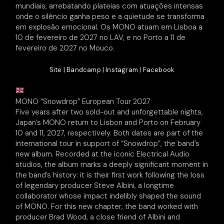
mundiais, arrebatando plateias com atuações intensas
onde o silêncio ganha peso e a quietude se transforma
em explosão emocional. Os MONO atuam em Lisboa a
10 de fevereiro de 2027 no LAV, e no Porto a 11 de
fevereiro de 2027 no Mouco.
Site
|
Bandcamp
|
Instagram
|
Facebook
MONO “Snowdrop” European Tour 2027
Five years after two sold-out and unforgettable nights,
Japan’s MONO return to Lisbon and Porto on February
10 and 11, 2027, respectively. Both dates are part of the
international tour in support of “Snowdrop”, the band’s
new album. Recorded at the iconic Electrical Audio
studios, the album marks a deeply significant moment in
the band’s history: it is their first work following the loss
of legendary producer Steve Albini, a longtime
collaborator whose impact indelibly shaped the sound
of MONO. For this new chapter, the band worked with
producer Brad Wood, a close friend of Albini and