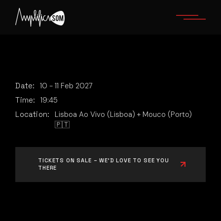
Skip
to
the
content
Date:
10
-
11
Feb
2027
Time:
19:45
Location:
Lisboa Ao Vivo (Lisboa) + Mouco (Porto)
🇵🇹
TICKETS ON SALE – WE’D LOVE TO SEE YOU
THERE