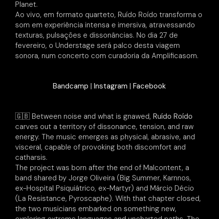
Planet.
Ao vivo, em formato quarteto, Ruído Roído transforma o
som em experiência intensa e imersiva, atravessando
texturas, pulsações e dissonâncias. No dia 27 de
fevereiro, o Understage será palco desta viagem
sonora, num concerto com curadoria da Amplificasom.
Bandcamp
|
Instagram
|
Facebook
🇬🇧 Between noise and what is gnawed,
Ruído Roído
carves out a territory of dissonance, tension, and raw
energy. The music emerges as physical, abrasive, and
visceral, capable of provoking both discomfort and
catharsis.
The project was born after the end of Malcontent, a
band shared by Jorge Oliveira (Big Summer, Karnnos,
ex-Hospital Psiquiátrico, ex-Martyr) and Márcio Décio
(La Resistance, Pyroscaphe). With that chapter closed,
the two musicians embarked on something new,
exploring extreme languages and uncharted paths. The