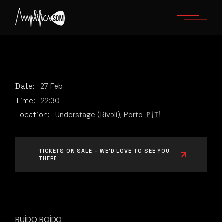
Skip
to
the
content
Date:
27
Feb
Time:
22:30
Location:
Understage (Rivoli), Porto 🇵🇹
TICKETS ON SALE – WE’D LOVE TO SEE YOU
THERE
RUÍDO ROÍDO