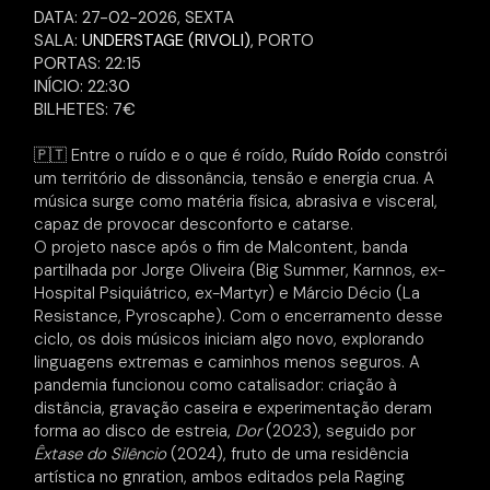
DATA: 27-02-2026, SEXTA
SALA:
UNDERSTAGE (RIVOLI)
, PORTO
PORTAS: 22:15
INÍCIO: 22:30
BILHETES: 7€
🇵🇹
Entre o ruído e o que é roído,
Ruído Roído
constrói
um território de dissonância, tensão e energia crua. A
música surge como matéria física, abrasiva e visceral,
capaz de provocar desconforto e catarse.
O projeto nasce após o fim de Malcontent, banda
partilhada por Jorge Oliveira (Big Summer, Karnnos, ex-
Hospital Psiquiátrico, ex-Martyr) e Márcio Décio (La
Resistance, Pyroscaphe). Com o encerramento desse
ciclo, os dois músicos iniciam algo novo, explorando
linguagens extremas e caminhos menos seguros. A
pandemia funcionou como catalisador: criação à
distância, gravação caseira e experimentação deram
forma ao disco de estreia,
Dor
(2023), seguido por
Êxtase do Silêncio
(2024), fruto de uma residência
artística no gnration, ambos editados pela Raging