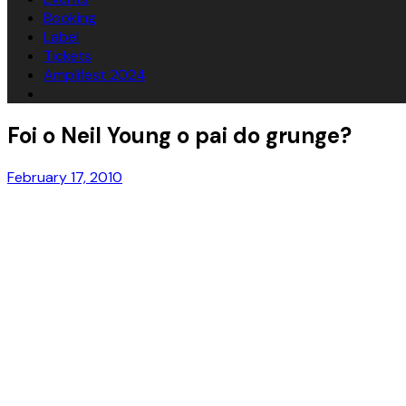
Booking
Label
Tickets
Amplifest 2024
Foi o Neil Young o pai do grunge?
February 17, 2010