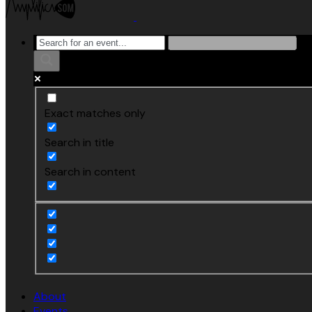
Exact matches only
Search in title
Search in content
About
Events