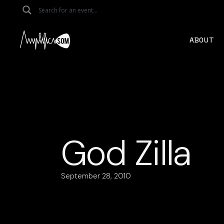
Skip
to
the
content
ABOUT
God Zilla
September 28, 2010