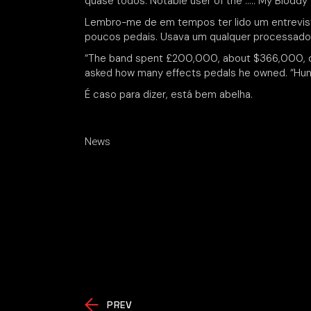
quase todos. Notable user of the ….: My Bloddy 
Lembro-me de em tempos ter lido um entrevist
poucos pedais. Usava um qualquer processador
“The band spent £200,000, about $366,000, on
asked how many effects pedals he owned. “Hund
É caso para dizer, está bem abelha.
News
PREV