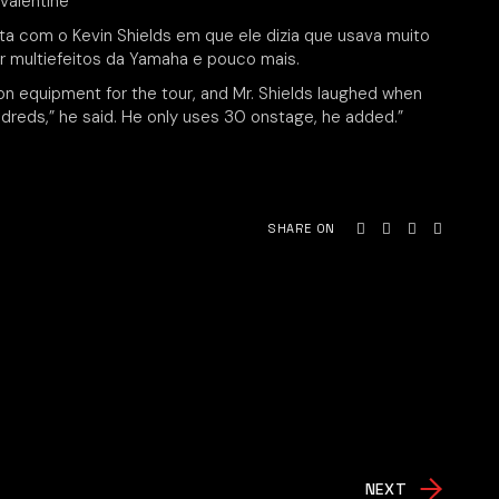
Valentine
a com o Kevin Shields em que ele dizia que usava muito
 multiefeitos da Yamaha e pouco mais.
 equipment for the tour, and Mr. Shields laughed when
reds,” he said. He only uses 30 onstage, he added.”
SHARE ON
NEXT