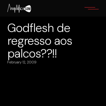
Skip
to
the
content
Godflesh de
regresso aos
palcos??!!
February 12, 2009