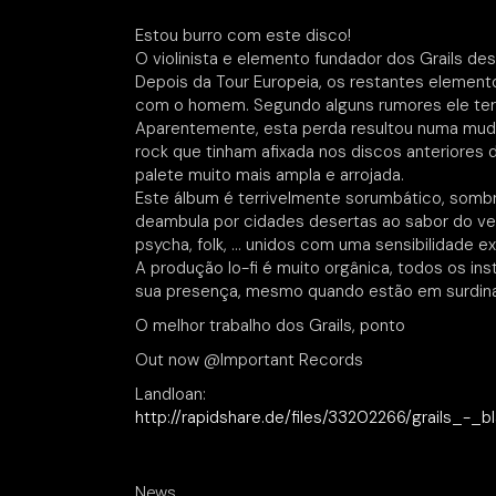
Estou burro com este disco!
O violinista e elemento fundador dos Grails de
Depois da Tour Europeia, os restantes elemen
com o homem. Segundo alguns rumores ele terá 
Aparentemente, esta perda resultou numa muda
rock que tinham afixada nos discos anteriores
palete muito mais ampla e arrojada.
Este álbum é terrivelmente sorumbático, sombr
deambula por cidades desertas ao sabor do ven
psycha, folk, … unidos com uma sensibilidade ex
A produção lo-fi é muito orgânica, todos os i
sua presença, mesmo quando estão em surdina
O melhor trabalho dos Grails, ponto
Out now @Important Records
Landloan:
http://rapidshare.de/files/33202266/grails_-_
News