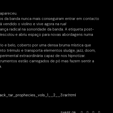
sapareceu.
tos da banda nunca mais conseguiram entrar em contacto
vendido o violino e vive agora na rua!
nça radical na sonoridade da banda. A etiqueta post-
 descolou e abriu espaço para novas abordagens numa
io e belo, coberto por uma densa bruma mística que
to trémulo e transporta elementos sludge, jazz, doom,
perimental extraordinária capaz de nos hipnotizar.
nstrumentos estão carregados de pó mas fazem sentir a
.
black_tar_prophecies_vols_1__2__3.rar.html
SHARE ON