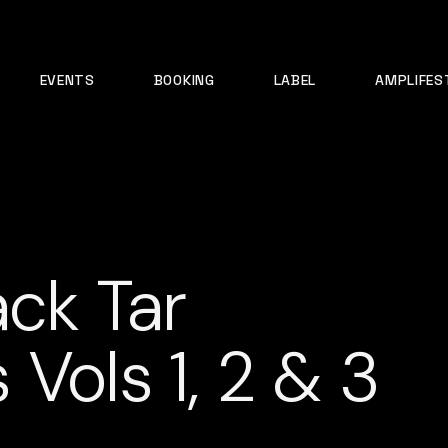
EVENTS
BOOKING
LABEL
AMPLIFES
ack Tar
Vols 1, 2 & 3