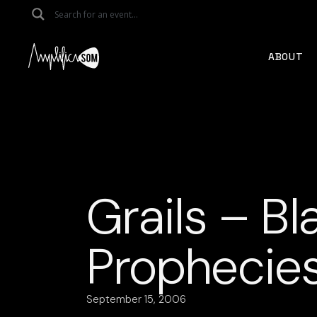
Skip
to
the
content
ABOUT
Grails – Bl
Prophecies 
September 15, 2006