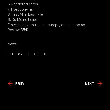
6. Rendered Yards
7. Pseudonyms
8. First Mile, Last Mile
9. Du Meine Leise
Em Maio haverá tour na europa, quem sabe se…
Review
55:12
News
SHARE ON
PREV
NEXT