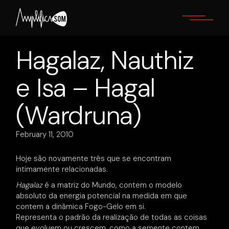
Skip
to
the
content
Hagalaz, Nauthiz
e Isa – Hagal
(Wardruna)
February 11, 2010
Hoje são novamente três que se encontram
intimamente relacionadas.
Hagalaz
é a matriz do Mundo, contem o modelo
absoluto da energia potencial na medida em que
contem a dinâmica Fogo-Gelo em si.
Representa o padrão da realização de todas as coisas
que evoluem ou crescem, como a semente contem