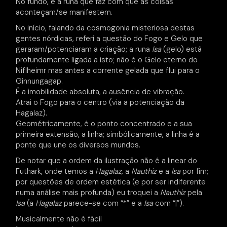
No fundo, é a runa que faz com que as coisas
aconteçam/se manifestem.
No início, falando da cosmogonia misteriosa destas
gentes nórdicas, referi a questão do Fogo e Gelo que
geraram/potenciaram a criação; a runa
Isa
(gelo) está
profundamente ligada a isto; não é o Gelo eterno do
Niflheimr mas antes a corrente gelada que flui para o
Ginnungagap.
É a imobilidade absoluta, a ausência de vibração.
Atrai o Fogo para o centro (via a potenciação da
Hagalaz).
Geométricamente, é o ponto concentrado e a sua
primeira extensão, a linha; simbólicamente, a linha é a
ponte que une os diversos mundos.
De notar que a ordem da ilustração não é a linear do
Futhark, onde temos a
Hagalaz
, a
Nauthiz
e a
Isa
por fim;
por questões de ordem estética (e por ser indiferente
numa análise mais profunda) eu troquei a
Nauthiz
pela
Isa
(a
Hagalaz
parece-se com “*” e a
Isa
com “|”).
Musicalmente não é fácil