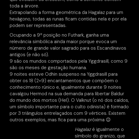
toda a árvore.
Extrapolando a forma geométrica da Hagalaz para um
hexágono, todas as runas ficam contidas nela e por ela
podem ser representadas.
Ocupando a 9ª posição no Futhark, ganha uma
relevância simbólica ainda maior porque evoca um
número de grande valor sagrado para os Escandinavos
antigos (e não só).
9 são os mundos comportados pela Yggdrasill, como 9
são os meses de gestação humana.
9 noites esteve Odhin suspenso na Yggdrasill para
obter os 18 (2×9) encantamentos que compõem o
conhecimento rúnico e, igualmente durante 9 noites
cavalgou Hermod na sua demanda para libertar Baldur
do mundo dos mortos (Hel). O Valknut (o nó dos caídos,
um símbolo importante para o culto odinista) é formado
por 3 triângulos entrelaçados com 9 vértices. Existem
outros exemplos, mas fica para uma próxima 😉
Hagalaz
é igualmente o
símbolo do granizo, que