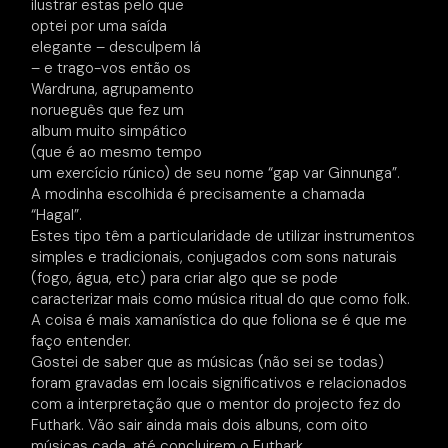
ilustrar estas pelo que
optei por uma saída
elegante – desculpem lá
– e trago-vos então os
Wardruna, agrupamento
norueguês que fez um
album muito simpático
(que é ao mesmo tempo
um exercício rúnico) de seu nome “gap var Ginnunga”.
A modinha escolhida é precisamente a chamada
“Hagal”.
Estes tipo têm a particularidade de utilizar instrumentos
simples e tradicionais, conjugados com sons naturais
(fogo, água, etc) para criar algo que se pode
caracterizar mais como música ritual do que como folk.
A coisa é mais xamanística do que foliona se é que me
faço entender.
Gostei de saber que as músicas (não sei se todas)
foram gravadas em locais significativos e relacionados
com a interpretação que o mentor do projecto fez do
Futhark. Vão sair ainda mais dois albuns, com oito
músicas cada, até concluirem o Futhark.