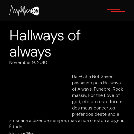
Skip
to
the
content
Hallways of
always
November 9, 2010
Da EOS à Not Saved
passando pela Hallways
of Always, Funebre, Rock
massiv, For the Love of
god, etc etc este foi um
dos meus concertos
preferidos deste ano e
arriscaria a dizer de sempre, mas ainda o estou a digerir.
É tudo.
foto: Jorge Silva