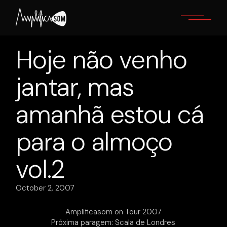
Skip
to
the
content
Hoje não venho
jantar, mas
amanhã estou cá
para o almoço
vol.2
October 2, 2007
Amplificasom on Tour 2007
Próxima paragem: Scala de Londres