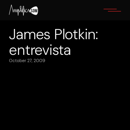
Skip
to
the
content
James Plotkin:
entrevista
October 27, 2009