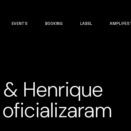
EVENTS
BOOKING
LABEL
AMPLIFES
e & Henrique
oficializaram