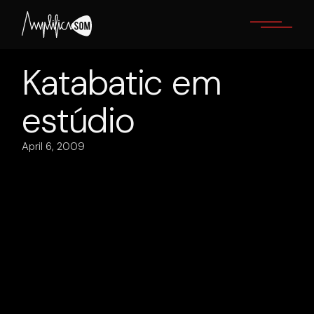
Skip
to
the
content
Katabatic em
estúdio
April 6, 2009