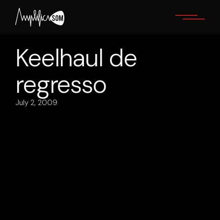
Skip
to
the
content
Keelhaul de
regresso
July 2, 2009