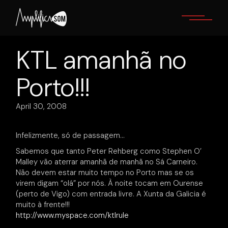
Skip
to
the
content
KTL amanhã no
Porto!!!
April 30, 2008
Infelizmente, só de passagem…
Sabemos que tanto Peter Rehberg como Stephen O’
Malley vão aterrar amanhã de manhã no Sá Carneiro.
Não devem estar muito tempo no Porto mas se os
virem digam “olá” por nós. À noite tocam em Ourense
(perto de Vigo) com entrada livre. A Xunta da Galicia é
muito à frente!!!
http://www.myspace.com/ktlrule