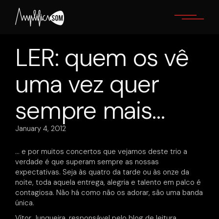
Skip
to
the
content
LER: quem os vê
uma vez quer
sempre mais…
January 4, 2012
… e por muitos concertos que vejamos deste trio a
verdade é que superam sempre as nossas
expectativas. Seja às quatro da tarde ou às onze da
noite, toda aquela entrega, alegria e talento em palco é
contagiosa. Não há como não os adorar, são uma banda
única.
Vítor Junqueira, responsável pelo blog de leitura