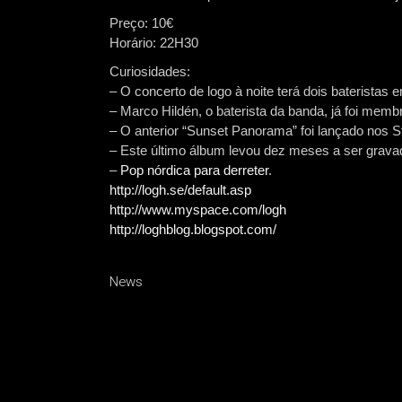
Preço: 10€
Horário: 22H30
Curiosidades:
– O concerto de logo à noite terá dois bateristas 
– Marco Hildén, o baterista da banda, já foi memb
– O anterior “Sunset Panorama” foi lançado nos S
– Este último álbum levou dez meses a ser grava
–
Pop nórdica para derreter
.
http://logh.se/default.asp
http://www.myspace.com/logh
http://loghblog.blogspot.com/
News