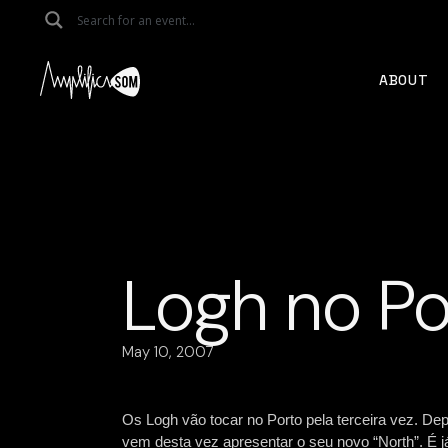
Skip
to
the
content
ABOUT
Logh no Po
May 10, 2007
Os Logh vão tocar no Porto pela terceira vez. D
vem desta vez apresentar o seu novo “North”.
É j