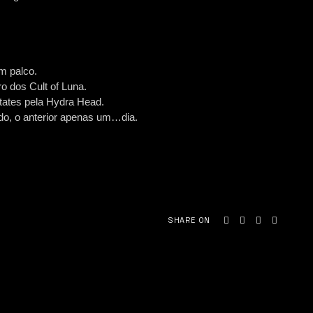
em palco.
ro dos Cult of Luna.
tates pela Hydra Head.
do, o anterior apenas um…dia.
SHARE ON