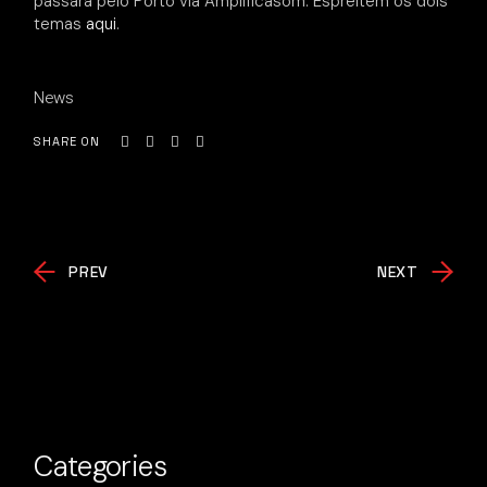
passará pelo Porto via Amplificasom. Espreitem os dois
temas
aqui
.
News
SHARE ON
PREV
NEXT
Categories