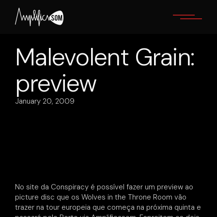
Skip
to
the
content
Malevolent Grain:
preview
January 20, 2009
No site da Conspiracy é possível fazer um preview ao
picture disc que os Wolves in the Throne Room vão
trazer na tour europeia que começa na próxima quinta e