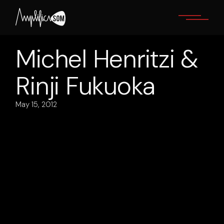
Skip
to
the
content
Michel Henritzi &
Rinji Fukuoka
May 15, 2012