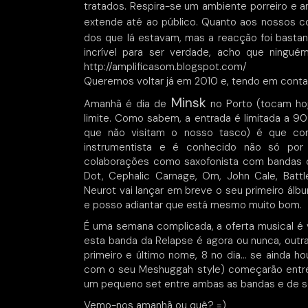
tratados. Respira-se um ambiente porreiro e a
extende até ao público. Quanto aos nossos c
dos que lá estavam, mas a reacção foi bastan
incrível para ser verdade, acho que ningu
http://amplificasom.blogspot.com/
Queremos voltar já em 2010 e, tendo em conta
Minsk
Amanhã é dia de
no Porto (tocam hoj
limite. Como sabem, a entrada é limitada a 
que não visitam o nosso tasco) é que com
instrumentista e é conhecido não só p
colaborações como saxofonista com bandas co
Dot, Cephalic Carnage, Om, John Cale, Battle
Neurot vai lançar em breve o seu primeiro álb
e posso adiantar que está mesmo muito bom.
É uma semana complicada, a oferta musical é v
esta banda da Relapse é agora ou nunca, outra
primeiro e último nome, 8 no dia… se ainda ho
com o seu Meshuggah style) começarão entre
um pequeno set entre ambas as bandas e de seg
Vemo-nos amanhã ou quê? =)