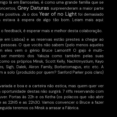
migo lá em Barroselas, é como uma grande família que se
Grey Daturas
oncertos,
surpreenderam a maior parte
Year of no Light
te positiva. Já o dos
foi demasiado
ém estava à espera de algo tão bom. Leiam mais aqui:
 o feedback, é esperar mais e melhor desta colaboração.
e em Lisboa) e as reservas estão prestes a chegar ao
90 pessoas. O que vocês não sabem (pelo menos aqueles
 eles vem o génio Bruce Lamont!!! O gajo é multi-
or ser membro dos Yakuza como também pelas suas
mo os próprios Minsk, Scott Kelly, Nachtmystium, Kayo
s, Sigh, Dalek, Akron Family, Borbetomagus, etc etc. A
um a solo (produzido por quem? Sanford Parker pois claro)
ariada e boa e a carteira não estica, mas quem quer ver
 oportunidade destas não surgirá. 7 riffs reservando com
uver. Portas às 22h e os Ketha (os polacos que vão abrir
 as 22h15 e as 22h30. Vamos convencer o Bruce a fazer
uida teremos os Minsk a arrasar a Fábrica.