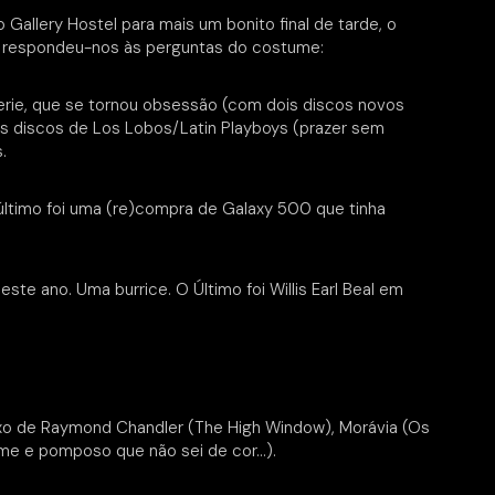
allery Hostel para mais um bonito final de tarde, o
o respondeu-nos às perguntas do costume:
erie, que se tornou obsessão (com dois discos novos
ários discos de Los Lobos/Latin Playboys (prazer sem
.
 último foi uma (re)compra de Galaxy 500 que tinha
te ano. Uma burrice. O Último foi Willis Earl Beal em
xo de Raymond Chandler (The High Window), Morávia (Os
orme e pomposo que não sei de cor…).