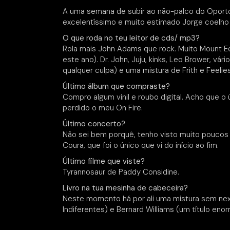
A uma semana de subir ao não-palco do Oporto G
excelentíssimo e muito estimado Jorge coelh
O que roda no teu leitor de cds/ mp3?
Rola mais John Adams que rock. Muito Mount E
este ano). Dr. John, Juju, kinks, Leo Brower, v
qualquer culpa) e uma mistura de Frith e Feelies
Último álbum que compraste?
Compro algum vinil e roubo digital. Acho que o
perdido o meu On Fire.
Último concerto?
Não sei bem porquê, tenho visto muito poucos es
Coura, que foi o único que vi do início ao fim.
Último filme que viste?
Tyrannosaur de Paddy Considine.
Livro na tua mesinha de cabeceira?
Neste momento há por ali uma mistura sem ne
Indiferentes) e Bernard Williams (um título en