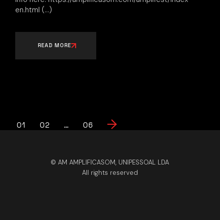
en.html
READ MORE
Posts
01
02
…
06
pagination
© AM AMPLIFICASOM, UNIPESSOAL LDA
All rights reserved