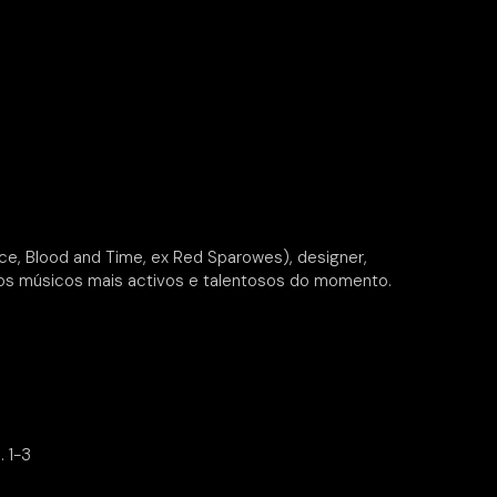
ice, Blood and Time, ex Red Sparowes), designer,
m dos músicos mais activos e talentosos do momento.
. 1-3