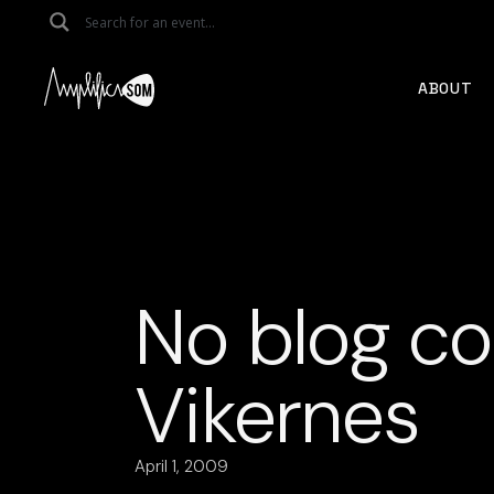
Skip
to
the
content
ABOUT
No blog c
Vikernes
April 1, 2009