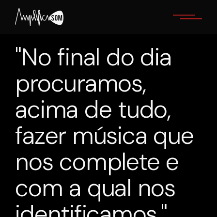
Skip
to
the
content
"No final do dia
procuramos,
acima de tudo,
fazer música que
nos complete e
com a qual nos
identificamos."