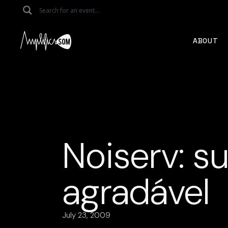
Skip
to
the
content
ABOUT
Noiserv: s
agradável
July 23, 2009