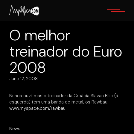
Skip
to
the
content
O melhor
treinador do Euro
2008
June 12, 2008
Nunca ouvi, mas o treinador da Croácia Slavan Bilic (à
esquerda) tem uma banda de metal, os Rawbau:
www.myspace.com/rawbau
News