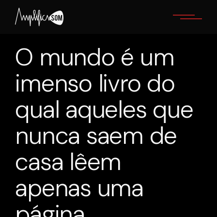
Skip
to
the
content
O mundo é um
imenso livro do
qual aqueles que
nunca saem de
casa lêem
apenas uma
página