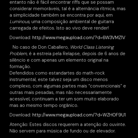
entanto não é fácil encontrar riffs que se possam
considerar memoráveis, tal é a alternância rítmica, mas
a simplicidade também se encontra por aqui, em
Luminous
, uma composição ambiental de guitarra
carregada de efeitos. Isto ao vivo deve render!
Download:
http://www.megaupload.com/?d=6W3VMZ1V
No caso de Don Caballero,
World Class Listening
Problem
, é a estreia pela Relapse, depois de 6 anos de
silêncio e com apenas um elemento original na
formação.
Defendidos como estandartes do math-rock
instrumental, este talvez seja um disco menos
complexo, com algumas partes mais “convencionais” e
outras mais pesadas, mas não necessariamente
acessível, continuam a ter um som muito elaborado
mas ao mesmo tempo orgânico.
Download:
http://www.megaupload.com/?d=WZH0F9U1
Atenção: Estes discos requerem a atenção do ouvinte.
Não servem para música de fundo ou de elevador.