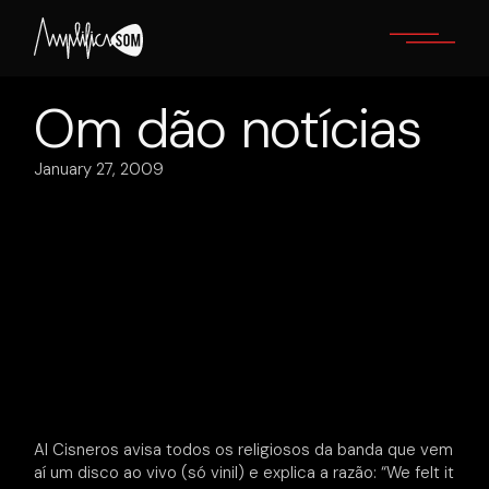
Skip
to
the
content
Om dão notícias
January 27, 2009
Al Cisneros avisa todos os religiosos da banda que vem
aí um disco ao vivo (só vinil) e explica a razão: “We felt it